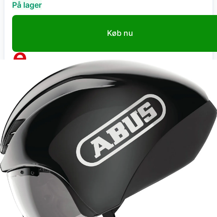
På lager
Køb nu
Cykelexperten.dk
Abus GameChanger TT 1.1 - Shiny Black
3.699
kr
+ 39 kr fragt
Total:
3.738
kr
På lager
Gå til butik