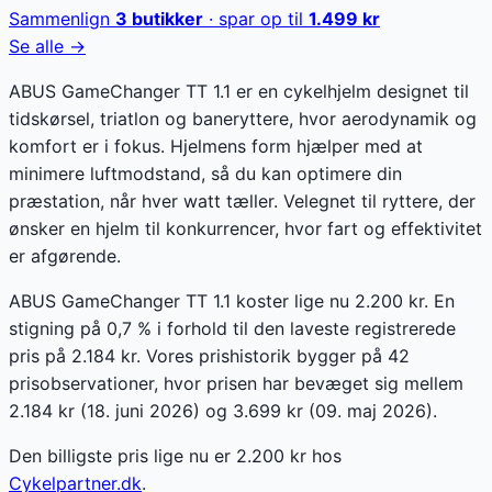
Sammenlign
3
butikker
· spar op til
1.499
kr
Se alle →
ABUS GameChanger TT 1.1 er en cykelhjelm designet til
tidskørsel, triatlon og baneryttere, hvor aerodynamik og
komfort er i fokus. Hjelmens form hjælper med at
minimere luftmodstand, så du kan optimere din
præstation, når hver watt tæller. Velegnet til ryttere, der
ønsker en hjelm til konkurrencer, hvor fart og effektivitet
er afgørende.
ABUS GameChanger TT 1.1 koster lige nu 2.200 kr. En
stigning på 0,7 % i forhold til den laveste registrerede
pris på 2.184 kr. Vores prishistorik bygger på 42
prisobservationer, hvor prisen har bevæget sig mellem
2.184 kr (18. juni 2026) og 3.699 kr (09. maj 2026).
Den billigste pris lige nu er
2.200
kr hos
Cykelpartner.dk
.