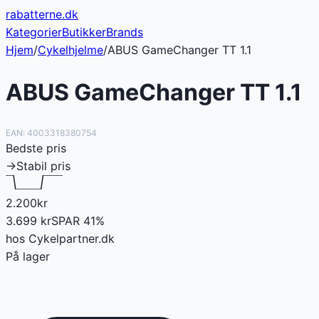
rabatterne
.dk
Kategorier
Butikker
Brands
Hjem
/
Cykelhjelme
/
ABUS GameChanger TT 1.1
ABUS GameChanger TT 1.1
EAN:
4003318380754
Bedste pris
→
Stabil pris
2.200
kr
3.699
kr
SPAR
41
%
hos
Cykelpartner.dk
På lager