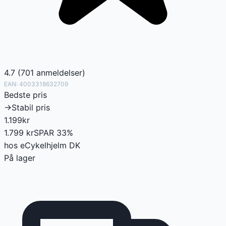
4.7
(
701
anmeldelser
)
EAN:
4003318632709
Bedste pris
→
Stabil pris
1.199
kr
1.799
kr
SPAR
33
%
hos
eCykelhjelm DK
På lager