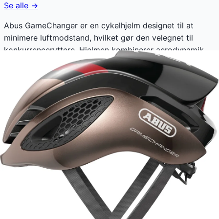
Se alle →
Abus GameChanger er en cykelhjelm designet til at
minimere luftmodstand, hvilket gør den velegnet til
konkurrenceryttere. Hjelmen kombinerer aerodynamik
og ventilation med et moderne design, så du får optimal
ydeevne og komfort under cykelløb eller træning. Fokus
på lav vægt og høj sikkerhed gør den ideel til
dedikerede cyklister, der ønsker at forbedre deres
præstation.
Abus GameChanger koster lige nu 1.199 kr. Den laveste
pris, der nogensinde er registreret. Vores prishistorik
bygger på 71 prisobservationer, hvor prisen har bevæget
sig mellem 1.199 kr (09. maj 2026) og 1.199 kr (09. maj
2026).
Den billigste pris lige nu er
1.199
kr hos
eCykelhjelm DK
.