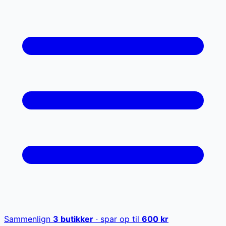
Sammenlign
3
butikker
· spar op til
600
kr