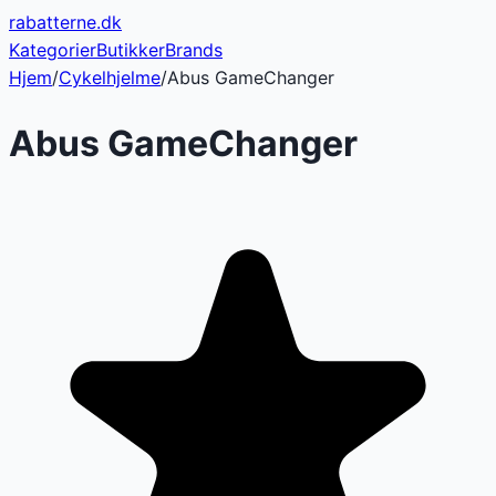
rabatterne
.dk
Kategorier
Butikker
Brands
Hjem
/
Cykelhjelme
/
Abus GameChanger
Abus GameChanger