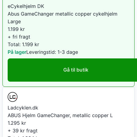
eCykelhjelm DK
Abus GameChanger metallic copper cykelhjelm
Large
1.199
kr
+ fri fragt
Total:
1.199
kr
På lager
Leveringstid:
1-3 dage
Gå til butik
Ladcyklen.dk
ABUS Hjelm GameChanger, metallic copper L
1.295
kr
+ 39 kr fragt