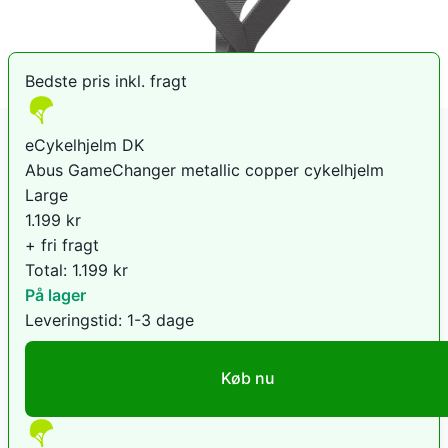
Sammenlign priser
Bedste pris inkl. fragt
eCykelhjelm DK
Abus GameChanger metallic copper cykelhjelm
Large
1.199
kr
+ fri fragt
Total:
1.199
kr
På lager
Leveringstid:
1-3 dage
Køb nu