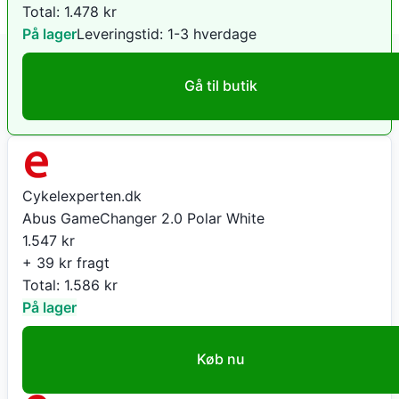
Total:
1.478
kr
På lager
Leveringstid:
1-3 hverdage
Gå til butik
Cykelexperten.dk
Abus GameChanger 2.0 Polar White
1.547
kr
+ 39 kr fragt
Total:
1.586
kr
På lager
Køb nu