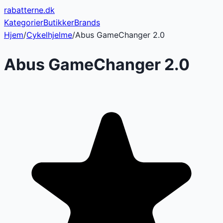
rabatterne
.dk
Kategorier
Butikker
Brands
Hjem
/
Cykelhjelme
/
Abus GameChanger 2.0
Abus GameChanger 2.0