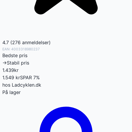
4.7
(
276
anmeldelser
)
EAN:
4003318980237
Bedste pris
→
Stabil pris
1.439
kr
1.549
kr
SPAR
7
%
hos
Ladcyklen.dk
På lager