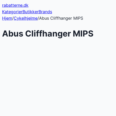
rabatterne
.dk
Kategorier
Butikker
Brands
Hjem
/
Cykelhjelme
/
Abus Cliffhanger MIPS
Abus Cliffhanger MIPS