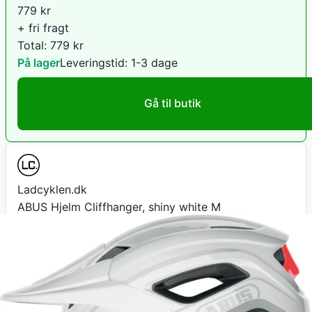
779
kr
+ fri fragt
Total:
779
kr
På lager
Leveringstid:
1-3 dage
Gå til butik
Ladcyklen.dk
ABUS Hjelm Cliffhanger, shiny white M
957
kr
+ 39 kr fragt
Total:
996
kr
På lager
Leveringstid:
1-3 hverdage