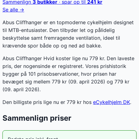
Sammenlign
3
butikker
· spar op til
241
kr
Se alle →
Abus Cliffhanger er en topmoderne cykelhjelm designet
til MTB-entusiaster. Den tilbyder let og pålidelig
beskyttelse samt fremragende ventilation, ideel til
krævende spor både op og ned ad bakke.
Abus Cliffhanger Hvid koster lige nu 779 kr. Den laveste
pris, der nogensinde er registreret. Vores prishistorik
bygger på 101 prisobservationer, hvor prisen har
bevæget sig mellem 779 kr (09. april 2026) og 779 kr
(09. april 2026).
Den billigste pris lige nu er
779
kr hos
eCykelhjelm DK
.
Sammenlign priser