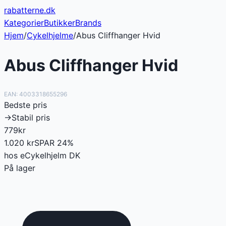
rabatterne
.dk
Kategorier
Butikker
Brands
Hjem
/
Cykelhjelme
/
Abus Cliffhanger Hvid
Abus Cliffhanger Hvid
EAN:
4003318655296
Bedste pris
→
Stabil pris
779
kr
1.020
kr
SPAR
24
%
hos
eCykelhjelm DK
På lager