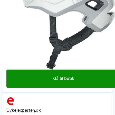
Køb nu
Ladcyklen.dk
ABUS Hjelm Cliffhanger, shiny white M
957
kr
+ 39 kr fragt
Total:
996
kr
På lager
Leveringstid:
1-3 hverdage
Gå til butik
Cykelexperten.dk