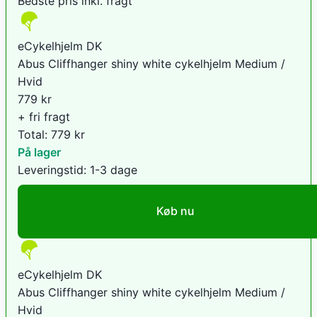
Bedste pris inkl. fragt
eCykelhjelm DK
Abus Cliffhanger shiny white cykelhjelm Medium /
Hvid
779
kr
+ fri fragt
Total:
779
kr
På lager
Leveringstid:
1-3 dage
Køb nu
eCykelhjelm DK
Abus Cliffhanger shiny white cykelhjelm Medium /
Hvid