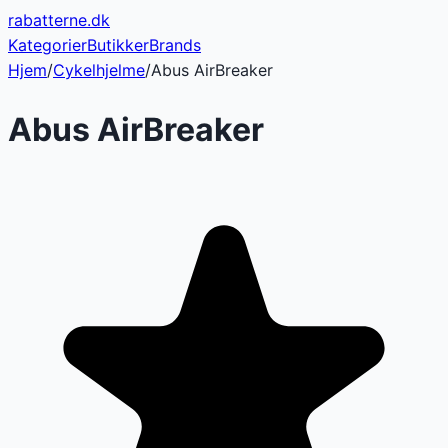
rabatterne
.dk
Kategorier
Butikker
Brands
Hjem
/
Cykelhjelme
/
Abus AirBreaker
Abus AirBreaker