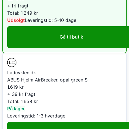
+ fri fragt
Total:
1.249
kr
Udsolgt
Leveringstid:
5-10 dage
Gå til butik
Ladcyklen.dk
ABUS Hjelm AirBreaker, opal green S
1.619
kr
+ 39 kr fragt
Total:
1.658
kr
På lager
Leveringstid:
1-3 hverdage