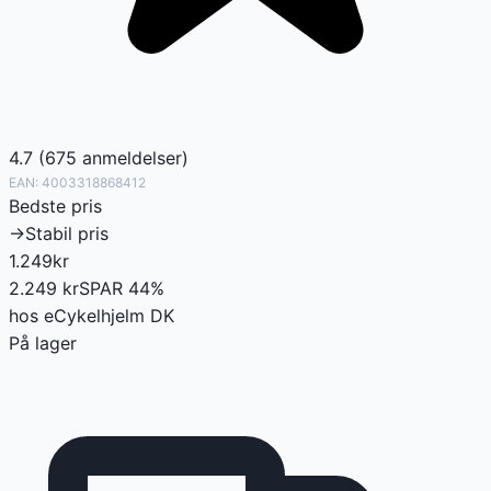
4.7
(
675
anmeldelser
)
EAN:
4003318868412
Bedste pris
→
Stabil pris
1.249
kr
2.249
kr
SPAR
44
%
hos
eCykelhjelm DK
På lager