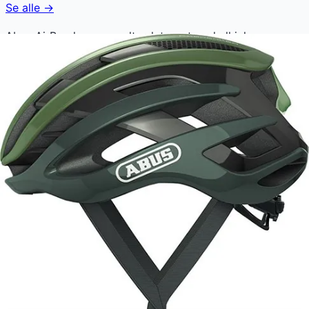
Se alle →
Abus AirBreaker er en ultra-letvægts cykelhjelm
designet til landevejen. Udviklet sammen med Movistar,
tilbyder hjelmen en perfekt balance mellem ventilation
og aerodynamik. Det innovative Multi Speed design
sikrer optimal luftstrøm, hvilket gør den ideel til lange
ture.
Abus AirBreaker koster lige nu 1.249 kr. Den laveste pris,
der nogensinde er registreret. Vores prishistorik bygger
på 101 prisobservationer, hvor prisen har bevæget sig
mellem 1.249 kr (06. marts 2026) og 1.249 kr (06. marts
2026).
Den billigste pris lige nu er
1.249
kr hos
eCykelhjelm DK
.
Sammenlign priser