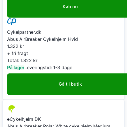
Køb nu
Cykelpartner.dk
Abus AirBreaker Cykelhjelm Hvid
1.322
kr
+ fri fragt
Total:
1.322
kr
På lager
Leveringstid:
1-3 dage
Gå til butik
eCykelhjelm DK
Abus Airbreaker Polar White cykelhjelm Medium