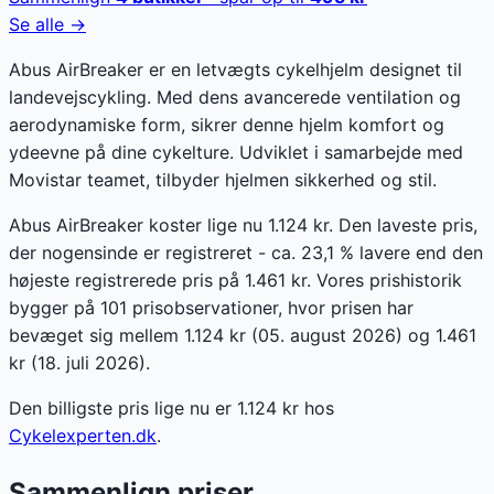
Se alle →
Abus AirBreaker er en letvægts cykelhjelm designet til
landevejscykling. Med dens avancerede ventilation og
aerodynamiske form, sikrer denne hjelm komfort og
ydeevne på dine cykelture. Udviklet i samarbejde med
Movistar teamet, tilbyder hjelmen sikkerhed og stil.
Abus AirBreaker koster lige nu 1.124 kr. Den laveste pris,
der nogensinde er registreret - ca. 23,1 % lavere end den
højeste registrerede pris på 1.461 kr. Vores prishistorik
bygger på 101 prisobservationer, hvor prisen har
bevæget sig mellem 1.124 kr (05. august 2026) og 1.461
kr (18. juli 2026).
Den billigste pris lige nu er
1.124
kr hos
Cykelexperten.dk
.
Sammenlign priser