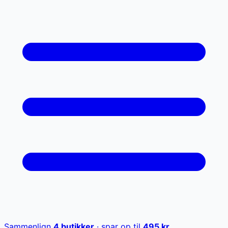
Sammenlign
4
butikker
· spar op til
495
kr