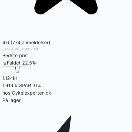
4.6
(
774
anmeldelser
)
EAN:
4003318817328
Bedste pris
↘
Faldet
22.5
%
1.124
kr
1.619
kr
SPAR
31
%
hos
Cykelexperten.dk
På lager