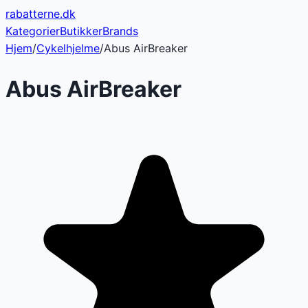
rabatterne
.dk
Kategorier
Butikker
Brands
Hjem
/
Cykelhjelme
/
Abus AirBreaker
Abus AirBreaker