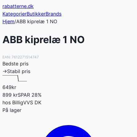
rabatterne
.dk
Kategorier
Butikker
Brands
Hjem
/
ABB kiprelæ 1 NO
ABB kiprelæ 1 NO
EAN:
7612271514747
Bedste pris
→
Stabil pris
649
kr
899
kr
SPAR
28
%
hos
BilligVVS DK
På lager