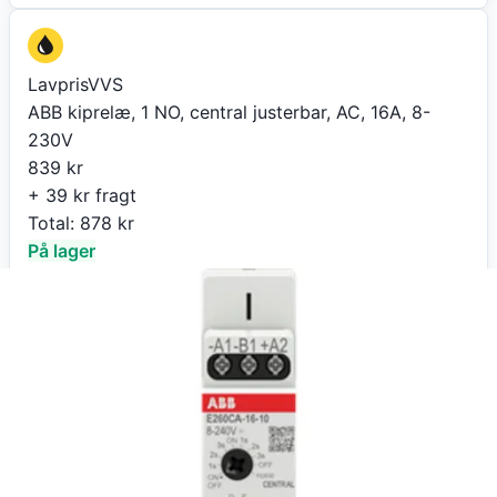
LavprisVVS
ABB kiprelæ, 1 NO, central justerbar, AC, 16A, 8-
230V
839
kr
+ 39 kr fragt
Total:
878
kr
På lager
Leveringstid:
25 dage
Køb nu
LavprisVVS
ABB kiprelæ, 1 NO, central justerbar, AC, 16A, 8-