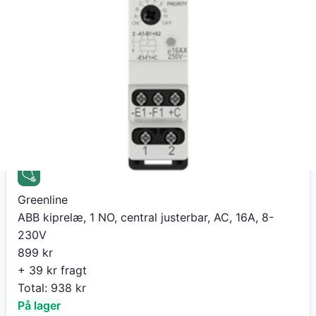
230V
839
kr
+ 39 kr fragt
Total:
878
kr
På lager
Leveringstid:
25 dage
Gå til butik
Greenline
ABB kiprelæ, 1 NO, central justerbar, AC, 16A, 8-
230V
899
kr
+ 39 kr fragt
Total:
938
kr
På lager