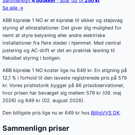
Sammenlign
4
butikker
· spar op til
250
kr
Se alle →
ABB kiprelæ 1 NO er et kiprelæ til sikker og støjsvag
styring af elinstallationer. Det giver dig mulighed for
nemt at styre belysning eller andre elektriske
installationer fra flere steder i hjemmet. Med central
justering og AC-drift er det en praktisk løsning til
fleksibel styring i boligen.
ABB kiprelæ 1 NO koster lige nu 649 kr. En stigning på
12,1 % i forhold til den laveste registrerede pris på 579
kr. Vores prishistorik bygger på 86 prisobservationer,
hvor prisen har bevæget sig mellem 579 kr (09. maj
2026) og 649 kr (02. august 2026).
Den billigste pris lige nu er
649
kr hos
BilligVVS DK
.
Sammenlign priser