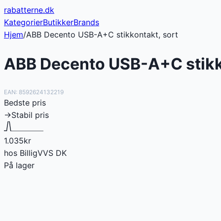
rabatterne
.dk
Kategorier
Butikker
Brands
Hjem
/
ABB Decento USB-A+C stikkontakt, sort
ABB Decento USB-A+C stikk
EAN:
8592624132219
Bedste pris
→
Stabil pris
1.035
kr
hos
BilligVVS DK
På lager