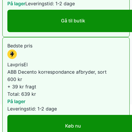
På lager
Leveringstid:
1-2 dage
Gå til butik
Bedste pris
LavprisEl
ABB Decento korrespondance afbryder, sort
600
kr
+ 39 kr fragt
Total:
639
kr
På lager
Leveringstid:
1-2 dage
Køb nu