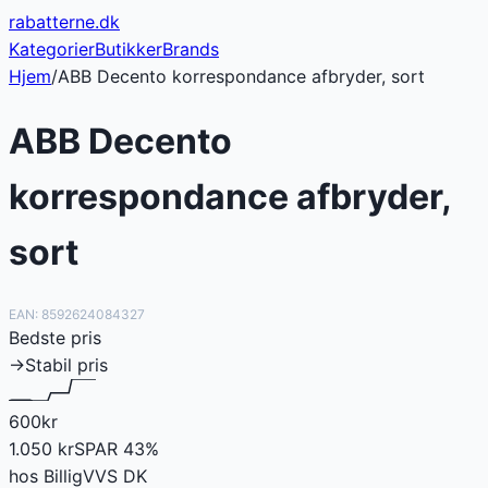
rabatterne
.dk
Kategorier
Butikker
Brands
Hjem
/
ABB Decento korrespondance afbryder, sort
ABB Decento
korrespondance afbryder,
sort
EAN:
8592624084327
Bedste pris
→
Stabil pris
600
kr
1.050
kr
SPAR
43
%
hos
BilligVVS DK