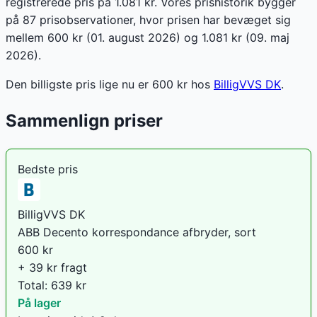
registrerede pris på 1.081 kr. Vores prishistorik bygger
på 87 prisobservationer, hvor prisen har bevæget sig
mellem 600 kr (01. august 2026) og 1.081 kr (09. maj
2026).
Den billigste pris lige nu er
600
kr hos
BilligVVS DK
.
Sammenlign priser
Bedste pris
BilligVVS DK
ABB Decento korrespondance afbryder, sort
600
kr
+ 39 kr fragt
Total:
639
kr
På lager