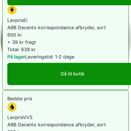
LavprisEl
ABB Decento korrespondance afbryder, sort
600
kr
+ 39 kr fragt
Total:
639
kr
På lager
Leveringstid:
1-2 dage
Gå til butik
Bedste pris
LavprisVVS
ABB Decento korrespondance afbryder, sort