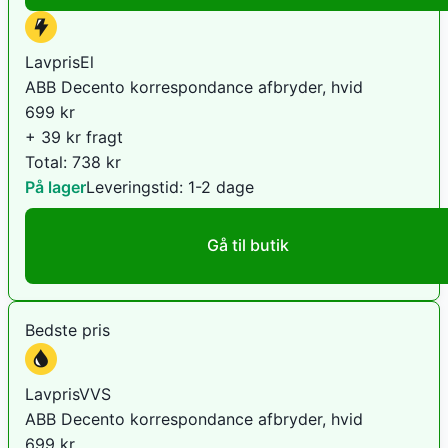
LavprisEl
ABB Decento korrespondance afbryder, hvid
699
kr
+ 39 kr fragt
Total:
738
kr
På lager
Leveringstid:
1-2 dage
Gå til butik
Bedste pris
LavprisVVS
ABB Decento korrespondance afbryder, hvid
699
kr