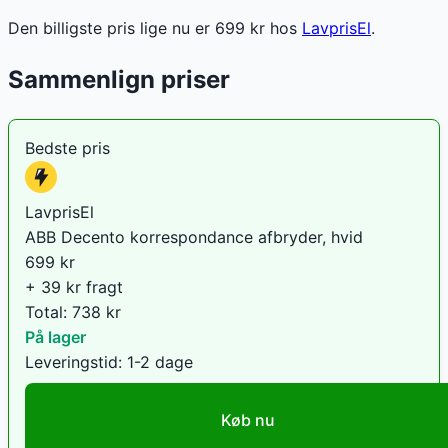
Den billigste pris lige nu er
699
kr hos
LavprisEl
.
Sammenlign priser
Bedste pris
LavprisEl
ABB Decento korrespondance afbryder, hvid
699
kr
+ 39 kr fragt
Total:
738
kr
På lager
Leveringstid:
1-2 dage
Køb nu