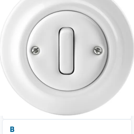
Køb nu
WATTOO.DK
ABB Decento korrespondanceafbryder, porceln,
glans hvid, 10A, 250V
923
kr
+ 39 kr fragt
Total:
962
kr
På lager
Leveringstid:
1-2 dage
Gå til butik