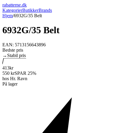
rabatterne
.dk
Kategorier
Butikker
Brands
Hjem
/
6932G/35 Belt
6932G/35 Belt
EAN:
5713156643896
Bedste pris
→
Stabil pris
413
kr
550
kr
SPAR
25
%
hos
Hr. Ravn
På lager