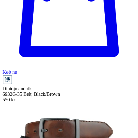
Køb nu
Dintojmand.dk
6932G/35 Belt, Black/Brown
550
kr
+ fri fragt
Total:
550
kr
På lager
Leveringstid:
1-3 hverdage