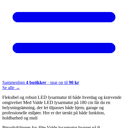
Sammenlign
4
butikker
· spar op til
90
kr
Se alle →
Fleksibel og robust LED lysarmatur til både hverdag og krævende
omgivelser Med Valde LED lysarmatur på 180 cm får du en
belysningsløsning, der let tilpasses både hjem, garage og
professionelle miljøer. Her er der tænkt på både funktion,
holdbarhed og muli
Prisudviklingen for 4lite Valde lysarmatur bygger på 9