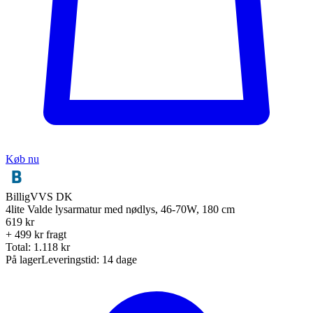
Køb nu
BilligVVS DK
4lite Valde lysarmatur med nødlys, 46-70W, 180 cm
619
kr
+ 499 kr fragt
Total:
1.118
kr
På lager
Leveringstid:
14 dage