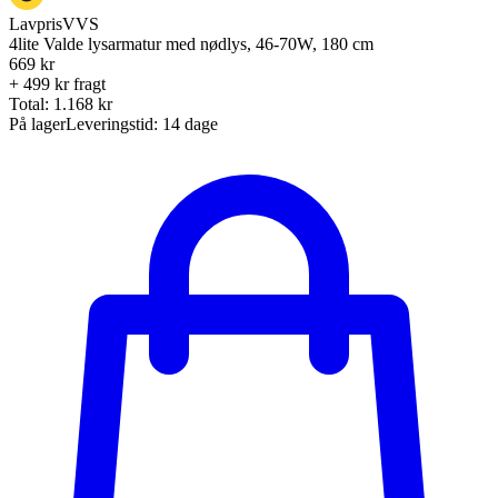
LavprisVVS
4lite Valde lysarmatur med nødlys, 46-70W, 180 cm
669
kr
+ 499 kr fragt
Total:
1.168
kr
På lager
Leveringstid:
14 dage