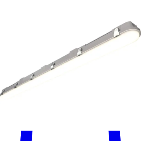
4lite Valde lysarmatur med nødlys, 46-70W, 180 cm
619
kr
+ 499 kr fragt
Total:
1.118
kr
På lager
Leveringstid:
14 dage