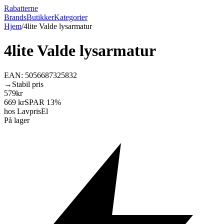
Rabatterne
Brands
Butikker
Kategorier
Hjem
/
4lite Valde lysarmatur
4lite Valde lysarmatur
EAN:
5056687325832
→
Stabil pris
579
kr
669
kr
SPAR
13
%
hos
LavprisEl
På lager