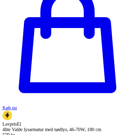
Køb nu
LavprisEl
4lite Valde lysarmatur med nødlys, 46-70W, 180 cm
579
kr