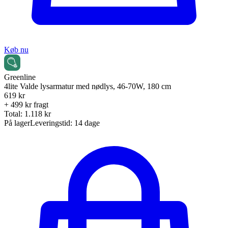
Køb nu
Greenline
4lite Valde lysarmatur med nødlys, 46-70W, 180 cm
619
kr
+ 499 kr fragt
Total:
1.118
kr
På lager
Leveringstid:
14 dage