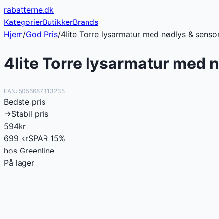
rabatterne
.dk
Kategorier
Butikker
Brands
Hjem
/
God Pris
/
4lite Torre lysarmatur med nødlys & senso
4lite Torre lysarmatur med 
EAN:
5056687313235
Bedste pris
→
Stabil pris
594
kr
699
kr
SPAR
15
%
hos
Greenline
På lager