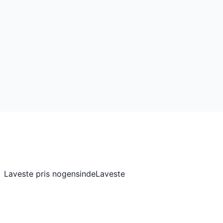
Laveste pris nogensinde
Laveste