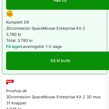
Køb nu
Komplett DK
3Dconnexion SpaceMouse Enterprise Kit 2
3.780
kr
Total:
3.780
kr
På lager
Leveringstid:
1-2 dage
Gå til butik
Proshop.dk
3Dconnexion SpaceMouse Enterprise Kit 2 3D mus
31 knapper
3.945
kr