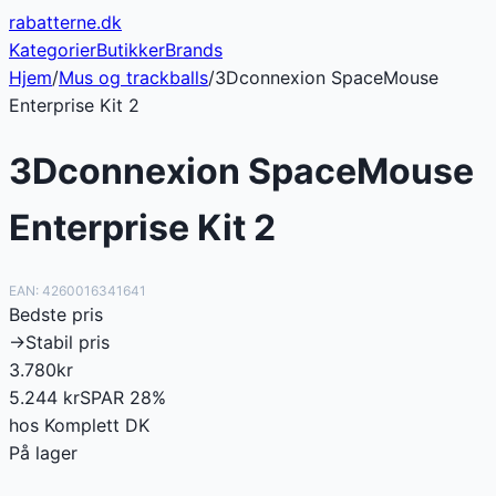
rabatterne
.dk
Kategorier
Butikker
Brands
Hjem
/
Mus og trackballs
/
3Dconnexion SpaceMouse
Enterprise Kit 2
3Dconnexion SpaceMouse
Enterprise Kit 2
EAN:
4260016341641
Bedste pris
→
Stabil pris
3.780
kr
5.244
kr
SPAR
28
%
hos
Komplett DK
På lager