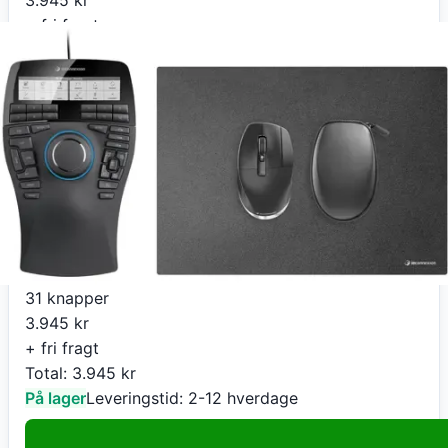
+ fri fragt
Total:
3.945
kr
På lager
Leveringstid:
2-12 hverdage
Køb nu
Proshop.dk
3Dconnexion SpaceMouse Enterprise Kit 2 3D mus
31 knapper
3.945
kr
+ fri fragt
Total:
3.945
kr
På lager
Leveringstid:
2-12 hverdage