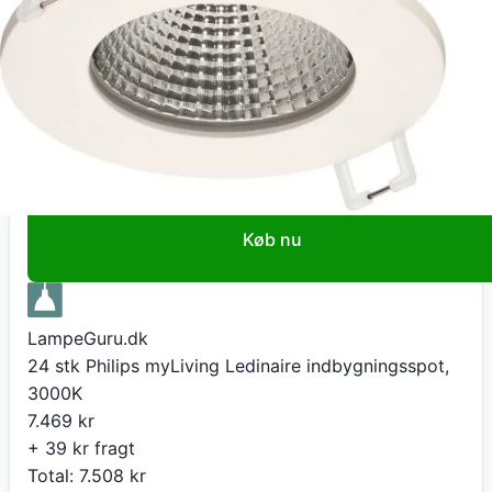
24 stk Philips myLiving Ledinaire indbygningsspot,
3000K
7.469
kr
+ 39 kr fragt
Total:
7.508
kr
På lager
Leveringstid:
4-8 dage
Køb nu
LampeGuru.dk
24 stk Philips myLiving Ledinaire indbygningsspot,
3000K
7.469
kr
+ 39 kr fragt
Total:
7.508
kr