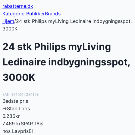
rabatterne
.dk
Kategorier
Butikker
Brands
Hjem
/
24 stk Philips myLiving Ledinaire indbygningsspot,
3000K
24 stk Philips myLiving
Ledinaire indbygningsspot,
3000K
EAN:
8719514331198
Bedste pris
→
Stabil pris
6.286
kr
7.469
kr
SPAR
16
%
hos
LavprisEl