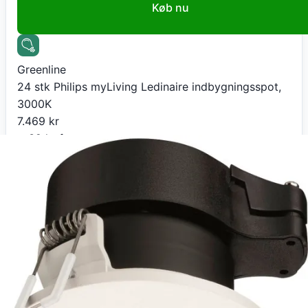
Køb nu
Greenline
24 stk Philips myLiving Ledinaire indbygningsspot,
3000K
7.469
kr
+ 39 kr fragt
Total:
7.508
kr
På lager
Leveringstid:
4-8 dage
Gå til butik
LampeGuru.dk