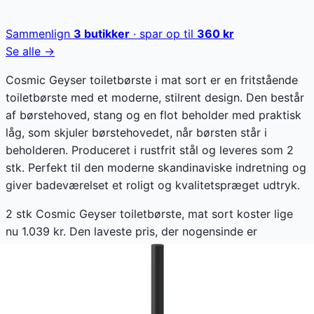
Sammenlign
3
butikker
· spar op til
360
kr
Se alle →
Cosmic Geyser toiletbørste i mat sort er en fritstående
toiletbørste med et moderne, stilrent design. Den består
af børstehoved, stang og en flot beholder med praktisk
låg, som skjuler børstehovedet, når børsten står i
beholderen. Produceret i rustfrit stål og leveres som 2
stk. Perfekt til den moderne skandinaviske indretning og
giver badeværelset et roligt og kvalitetspræget udtryk.
2 stk Cosmic Geyser toiletbørste, mat sort koster lige
nu 1.039 kr. Den laveste pris, der nogensinde er
registreret - ca. 20,0 % lavere end den højeste
registrerede pris på 1.299 kr. Vores prishistorik bygger
på 87 prisobservationer, hvor prisen har bevæget sig
mellem 1.039 kr (03. august 2026) og 1.299 kr (09. maj