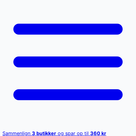
Sammenlign
3
butikker
og spar op til
360
kr