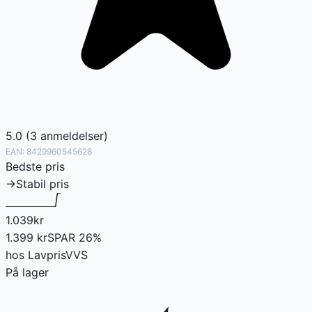
5.0
(
3
anmeldelser
)
EAN:
8429960545628
Bedste pris
→
Stabil pris
1.039
kr
1.399
kr
SPAR
26
%
hos
LavprisVVS
På lager