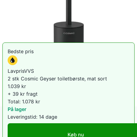
2026).
Den billigste pris lige nu er
1.039
kr hos
LavprisVVS
.
Sammenlign priser
Bedste pris
LavprisVVS
2 stk Cosmic Geyser toiletbørste, mat sort
1.039
kr
+ 39 kr fragt
Total:
1.078
kr
På lager
Leveringstid:
14 dage
Køb nu