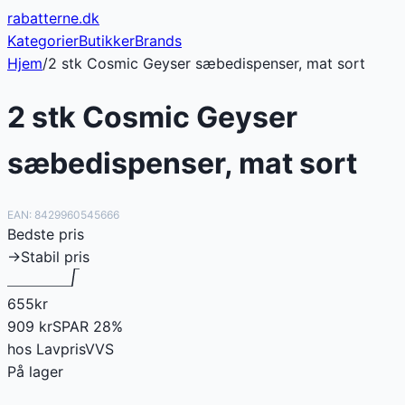
rabatterne
.dk
Kategorier
Butikker
Brands
Hjem
/
2 stk Cosmic Geyser sæbedispenser, mat sort
2 stk Cosmic Geyser
sæbedispenser, mat sort
EAN:
8429960545666
Bedste pris
→
Stabil pris
655
kr
909
kr
SPAR
28
%
hos
LavprisVVS
På lager