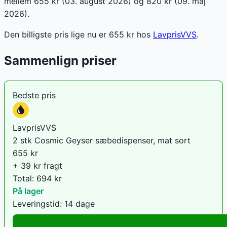
mellem 655 kr (03. august 2026) og 820 kr (09. maj
2026).
Den billigste pris lige nu er
655
kr hos
LavprisVVS
.
Sammenlign priser
Bedste pris
LavprisVVS
2 stk Cosmic Geyser sæbedispenser, mat sort
655
kr
+ 39 kr fragt
Total:
694
kr
På lager
Leveringstid:
14 dage