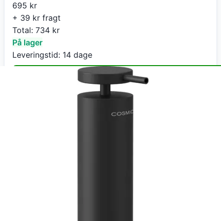
695
kr
+ 39 kr fragt
Total:
734
kr
På lager
Leveringstid:
14 dage
Køb nu
CompletVVS
2 stk Cosmic Geyser sæbedispenser, mat sort
695
kr
+ 39 kr fragt
Total:
734
kr
På lager
Leveringstid:
14 dage
Gå til butik