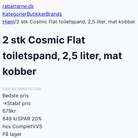
rabatterne
.dk
Kategorier
Butikker
Brands
Hjem
/
2 stk Cosmic Flat toiletspand, 2,5 liter, mat kobber
2 stk Cosmic Flat
toiletspand, 2,5 liter, mat
kobber
EAN:
8429960107390
Bedste pris
→
Stabil pris
679
kr
849
kr
SPAR
20
%
hos
CompletVVS
På lager