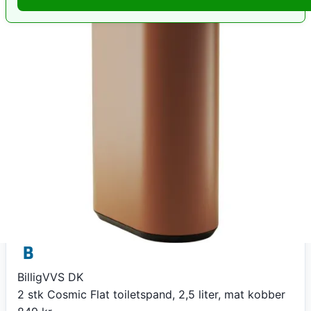
BilligVVS DK
2 stk Cosmic Flat toiletspand, 2,5 liter, mat kobber
849
kr
+ 39 kr fragt
Total:
888
kr
På lager
Leveringstid:
33 dage
Køb nu
BilligVVS DK
2 stk Cosmic Flat toiletspand, 2,5 liter, mat kobber