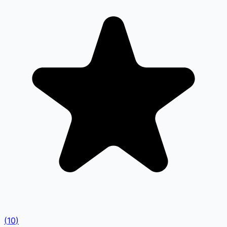
(
10
)