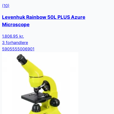
(
10
)
Levenhuk Rainbow 50L PLUS Azure
Microscope
1.806,95 kr.
3
forhandler
e
5905555006901