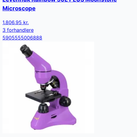
Microscope
1.806,95 kr.
3
forhandler
e
5905555006888