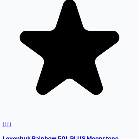
(
10
)
Levenhuk Rainbow 50L PLUS Moonstone