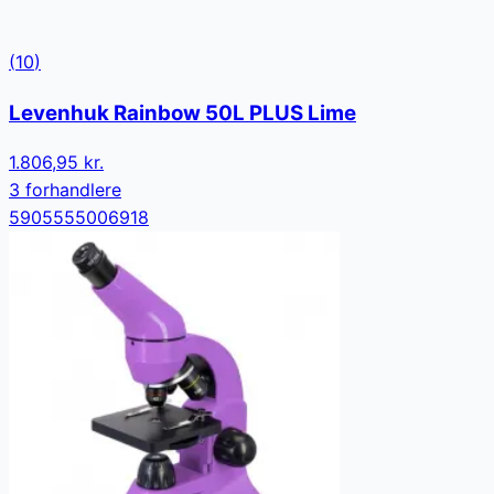
(
10
)
Levenhuk Rainbow 50L PLUS Lime
1.806,95 kr.
3
forhandler
e
5905555006918