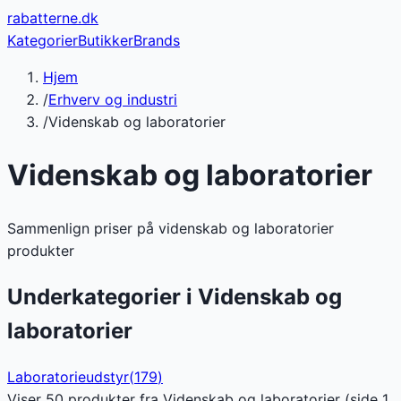
rabatterne
.dk
Kategorier
Butikker
Brands
Hjem
/
Erhverv og industri
/
Videnskab og laboratorier
Videnskab og laboratorier
Sammenlign priser på videnskab og laboratorier
produkter
Underkategorier i
Videnskab og
laboratorier
Laboratorieudstyr
(
179
)
Viser
50
produkter fra
Videnskab og laboratorier
(side
1