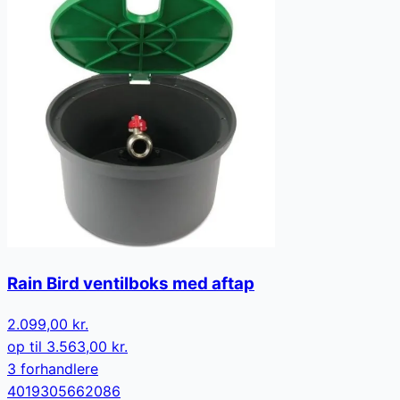
Rain Bird ventilboks med aftap
2.099,00 kr.
op til
3.563,00 kr.
3
forhandler
e
4019305662086