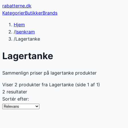
rabatterne
.dk
Kategorier
Butikker
Brands
Hjem
/
Isenkram
/
Lagertanke
Lagertanke
Sammenlign priser på lagertanke produkter
Viser
2
produkter fra
Lagertanke
(side
1
af
1
)
2 resultater
Sortér efter: