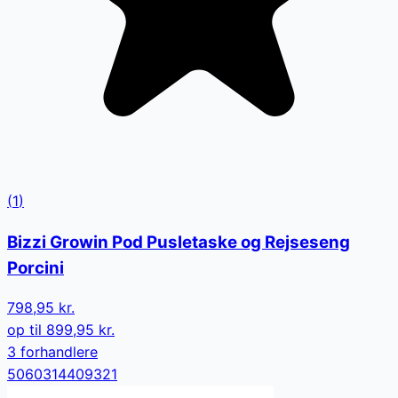
(
1
)
Bizzi Growin Pod Pusletaske og Rejseseng
Porcini
798,95 kr.
op til
899,95 kr.
3
forhandler
e
5060314409321