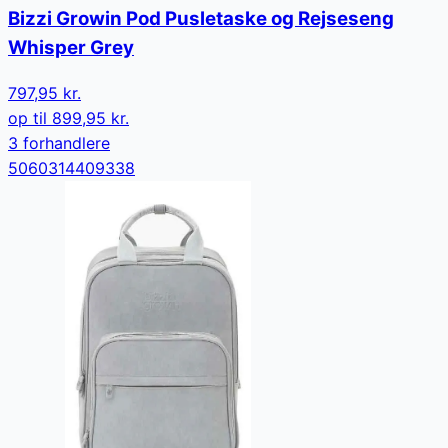
Bizzi Growin Pod Pusletaske og Rejseseng
Whisper Grey
797,95 kr.
op til
899,95 kr.
3
forhandler
e
5060314409338