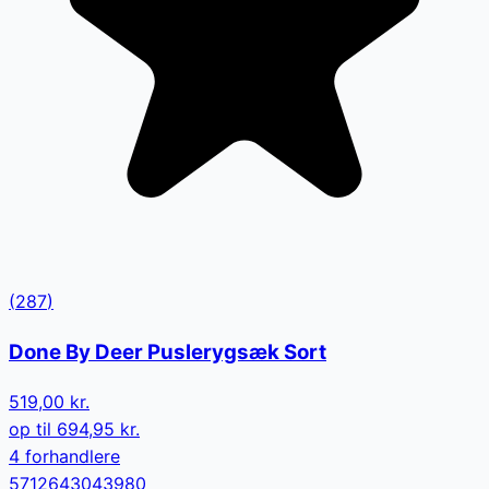
(
287
)
Done By Deer Puslerygsæk Sort
519,00 kr.
op til
694,95 kr.
4
forhandler
e
5712643043980