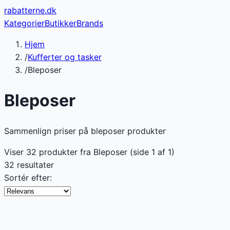
rabatterne
.dk
Kategorier
Butikker
Brands
Hjem
/
Kufferter og tasker
/
Bleposer
Bleposer
Sammenlign priser på bleposer produkter
Viser
32
produkter fra
Bleposer
(side
1
af
1
)
32 resultater
Sortér efter: