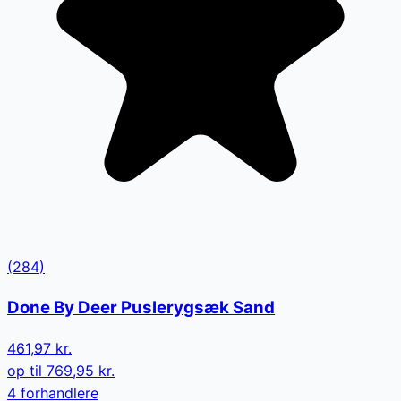
(
284
)
Done By Deer Puslerygsæk Sand
461,97 kr.
op til
769,95 kr.
4
forhandler
e