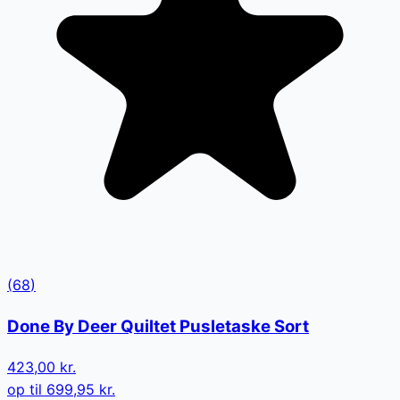
(
68
)
Done By Deer Quiltet Pusletaske Sort
423,00 kr.
op til
699,95 kr.